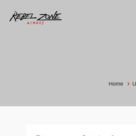
Home
U