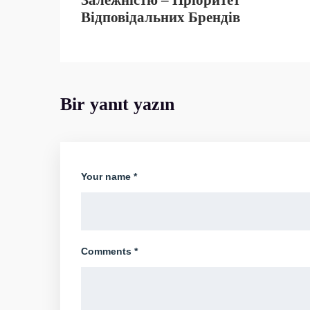
Залежністю – Пріоритет
Відповідальних Брендів
Bir yanıt yazın
Your name *
Comments *