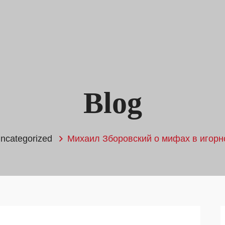
Blog
ncategorized
Михаил Зборовский о мифах в игорн